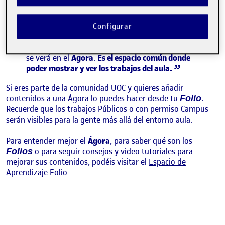
recoge los contenidos que los y las estudiantes
publican en sus espacios personales, llamados
. Si los y las compañeras publican algo, lo
Folios
Configurar
asocian a una actividad del aula y le dan permiso
para ser visto en el aula, campus o visión pública,
se verá en el
Ágora
.
Es el espacio común donde
poder mostrar y ver los trabajos del aula.
Si eres parte de la comunidad UOC y quieres añadir
contenidos a una Ágora lo puedes hacer desde tu
.
Folio
Recuerde que los trabajos Públicos o con permiso Campus
serán visibles para la gente más allá del entorno aula.
Para entender mejor el
Ágora
, para saber qué son los
o para seguir consejos y video tutoriales para
Folios
mejorar sus contenidos, podéis visitar el
Espacio de
Aprendizaje Folio