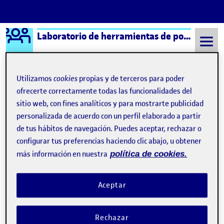
Logo Ágora
Laboratorio de herramientas de portafolios aula 1
Saltar al contenido
Utilizamos
cookies
propias y de terceros para poder
ofrecerte correctamente todas las funcionalidades del
Semestre 20221 - Aula 1
¿Qué es una Ágora?
sitio web, con fines analíticos y para mostrarte publicidad
personalizada de acuerdo con un perfil elaborado a partir
de tus hábitos de navegación. Puedes aceptar, rechazar o
¿Qué es una Ágora?
configurar tus preferencias haciendo clic abajo, u obtener
más información en nuestra
política de cookies.
Visibilidad:
Fecha de publicación
8 septiembre, 2021 11:19 pm
Pública
-
17 Sep 2019
Aceptar
Hola! : D Esta página de presentación se ha generado
automáticamente.
Rechazar
Una Ágora pertenece a un aula de la UOC y